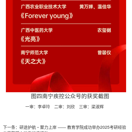
图四南宁疾控公众号的获奖截图
一审：李卓玲
二审：刘欣
三审：梁淑辉
下一条：
研途护航・聚力上岸 —— 教育学院成功举办2025考研经验