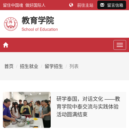
留住中国魂 做好国际人
前往主站
留言信箱
教育学院
School of Education
Togg
navig
首页
招生就业
留学招生
列表
研学泰国，对话文化 ——教
育学院中泰交流与实践体验
活动圆满结束