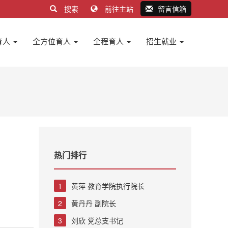
搜索
前往主站
留言信箱
育人
全方位育人
全程育人
招生就业
热门排行
1
黄萍 教育学院执行院长
2
黄丹丹 副院长
3
刘欣 党总支书记