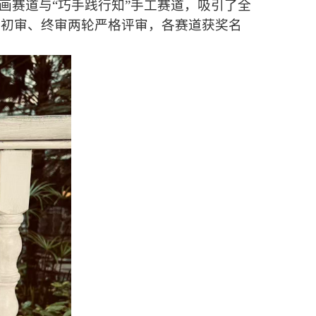
绘画赛道与“巧手践行知”手工赛道，吸引了全
过初审、终审两轮严格评审，各赛道获奖名